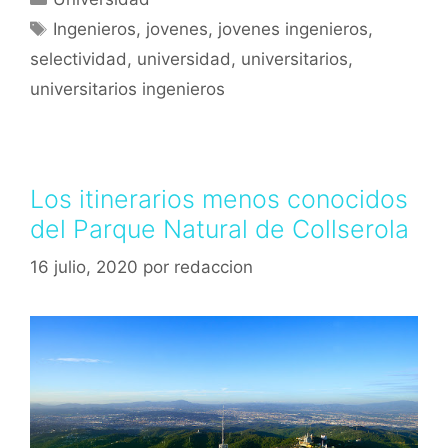
Ingenieros
,
jovenes
,
jovenes ingenieros
,
selectividad
,
universidad
,
universitarios
,
universitarios ingenieros
Los itinerarios menos conocidos
del Parque Natural de Collserola
16 julio, 2020
por
redaccion