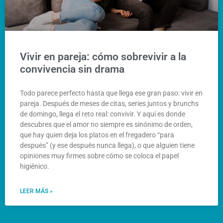
Vivir en pareja: cómo sobrevivir a la
convivencia sin drama
Todo parece perfecto hasta que llega ese gran paso: vivir en
pareja. Después de meses de citas, series juntos y brunchs
de domingo, llega el reto real: convivir. Y aquí es donde
descubres que el amor no siempre es sinónimo de orden,
que hay quien deja los platos en el fregadero “para
después” (y ese después nunca llega), o que alguien tiene
opiniones muy firmes sobre cómo se coloca el papel
higiénico.
LEER MÁS »