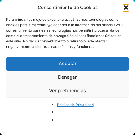
Consentimiento de Cookies
Para brindar las mejores experiencias, utilizamos tecnologías como
Enviar
cookies para almacenar y/o acceder a la información del dispositivo. El
consentimiento para estas tecnologías nos permitirá procesar datos
como el comportamiento de navegación o identificaciones únicas en
este sitio. No dar su consentimiento o retirarlo puede afectar
negativamente a ciertas características y funciones.
INSPIRIT MUTUA
www.inspiritmutua.com
Via Laietana, 39
Aceptar
93 295 43 00
08003 Barcelona
Denegar
Ver preferencias
SÍGUENOS
Política de Privacidad
Aviso legal y política de cookies.