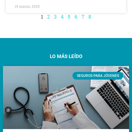
19 marzo, 2025
1
2
3
4
5
6
7
8
LO MÁS LEÍDO
SEGUROS PARA JÓVENES