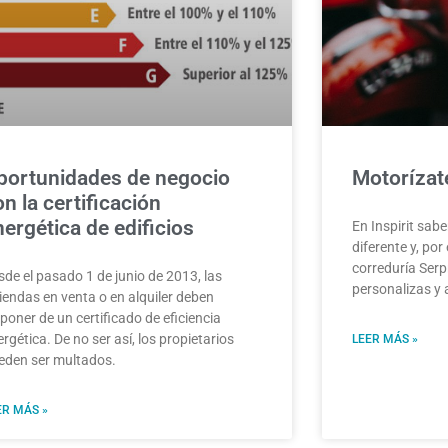
portunidades de negocio
Motorízate
n la certificación
nergética de edificios
En Inspirit sa
diferente y, por
correduría Ser
sde el pasado 1 de junio de 2013, las
personalizas y
viendas en venta o en alquiler deben
poner de un certificado de eficiencia
rgética. De no ser así, los propietarios
LEER MÁS »
eden ser multados.
ER MÁS »