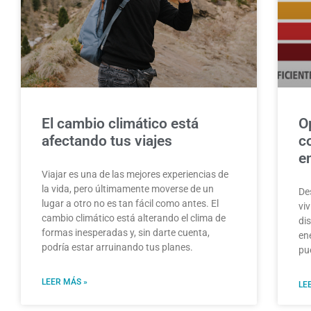
El cambio climático está
O
afectando tus viajes
co
e
Viajar es una de las mejores experiencias de
la vida, pero últimamente moverse de un
De
lugar a otro no es tan fácil como antes. El
vi
cambio climático está alterando el clima de
dis
formas inesperadas y, sin darte cuenta,
ene
podría estar arruinando tus planes.
pu
LEER MÁS »
LE