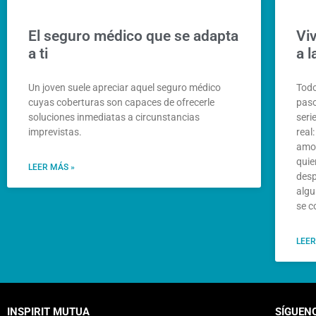
El seguro médico que se adapta
Viv
a ti
a 
Un joven suele apreciar aquel seguro médico
Todo
cuyas coberturas son capaces de ofrecerle
paso
soluciones inmediatas a circunstancias
seri
imprevistas.
real
amor
quie
LEER MÁS »
desp
algu
se c
LEER
INSPIRIT MUTUA
SÍGUEN