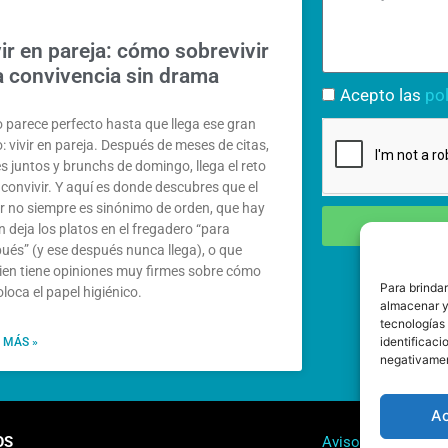
ir en pareja: cómo sobrevivir
la convivencia sin drama
Acepto las
pol
 parece perfecto hasta que llega ese gran
: vivir en pareja. Después de meses de citas,
es juntos y brunchs de domingo, llega el reto
: convivir. Y aquí es donde descubres que el
 no siempre es sinónimo de orden, que hay
n deja los platos en el fregadero “para
ués” (y ese después nunca llega), o que
ien tiene opiniones muy firmes sobre cómo
Para brinda
oloca el papel higiénico.
almacenar y/
tecnologías
identificaci
 MÁS »
negativament
A
OS
Aviso legal y polít