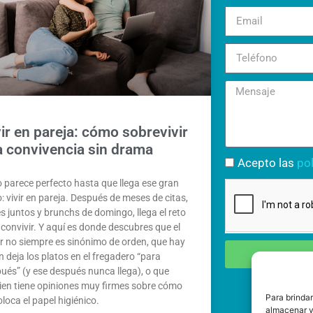
ir en pareja: cómo sobrevivir
la convivencia sin drama
Acepto las
pol
 parece perfecto hasta que llega ese gran
: vivir en pareja. Después de meses de citas,
es juntos y brunchs de domingo, llega el reto
: convivir. Y aquí es donde descubres que el
 no siempre es sinónimo de orden, que hay
n deja los platos en el fregadero “para
ués” (y ese después nunca llega), o que
ien tiene opiniones muy firmes sobre cómo
Para brinda
oloca el papel higiénico.
almacenar y/