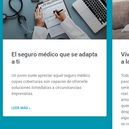
El seguro médico que se adapta
Viv
a ti
a 
Un joven suele apreciar aquel seguro médico
Todo
cuyas coberturas son capaces de ofrecerle
paso
soluciones inmediatas a circunstancias
seri
imprevistas.
real
amor
quie
LEER MÁS »
desp
algu
se c