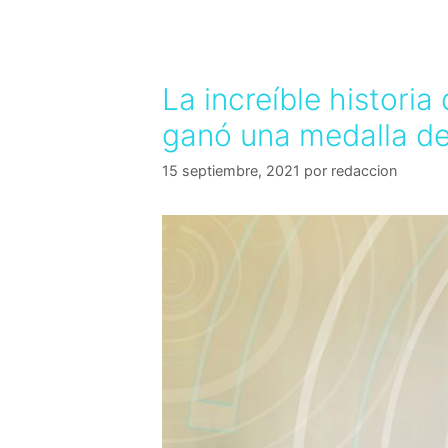
La increíble histori
ganó una medalla de
15 septiembre, 2021
por
redaccion