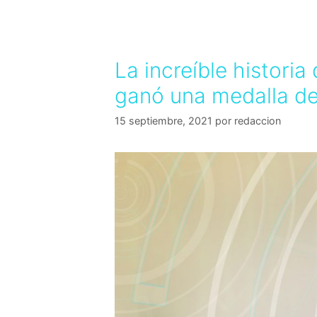
La increíble histori
ganó una medalla de
15 septiembre, 2021
por
redaccion