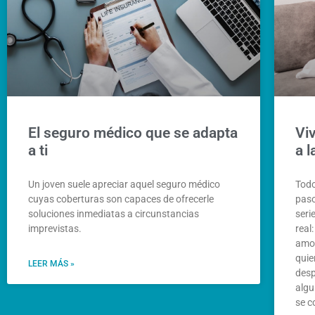
El seguro médico que se adapta
Viv
a ti
a 
Un joven suele apreciar aquel seguro médico
Todo
cuyas coberturas son capaces de ofrecerle
paso
soluciones inmediatas a circunstancias
seri
imprevistas.
real
amor
quie
LEER MÁS »
desp
algu
se c