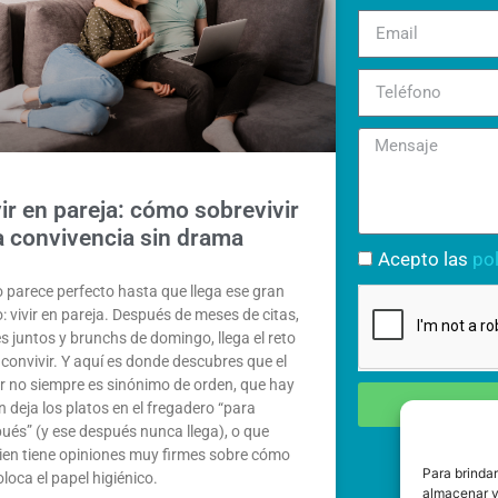
ir en pareja: cómo sobrevivir
la convivencia sin drama
Acepto las
pol
 parece perfecto hasta que llega ese gran
: vivir en pareja. Después de meses de citas,
es juntos y brunchs de domingo, llega el reto
: convivir. Y aquí es donde descubres que el
 no siempre es sinónimo de orden, que hay
n deja los platos en el fregadero “para
ués” (y ese después nunca llega), o que
ien tiene opiniones muy firmes sobre cómo
Para brinda
oloca el papel higiénico.
almacenar y/