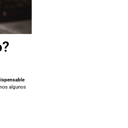
o?
dispensable
amos algunos