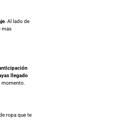
aje
. Al lado de
Lo más
anticipación
hayas llegado
er momento.
de ropa que te