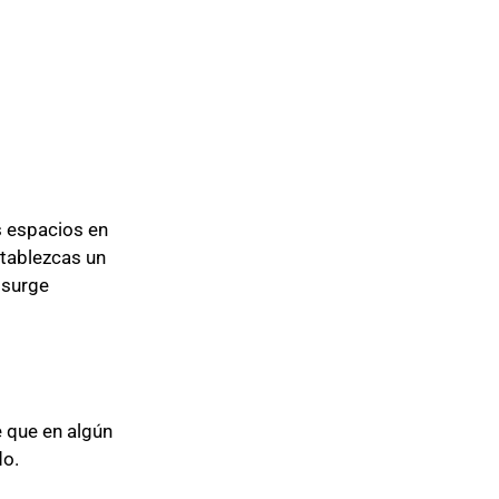
s espacios en
tablezcas un
 surge
e que en algún
do.