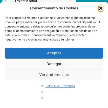
Consentimiento de Cookies
Enviar
Para brindar las mejores experiencias, utilizamos tecnologías como
cookies para almacenar y/o acceder a la información del dispositivo. El
consentimiento para estas tecnologías nos permitirá procesar datos
como el comportamiento de navegación o identificaciones únicas en
este sitio. No dar su consentimiento o retirarlo puede afectar
negativamente a ciertas características y funciones.
INSPIRIT MUTUA
www.inspiritmutua.com
Via Laietana, 39
Aceptar
93 295 43 00
08003 Barcelona
Denegar
Ver preferencias
SÍGUENOS
Política de Privacidad
Aviso legal y política de cookies.