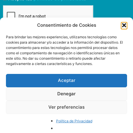
Consentimiento de Cookies
Enviar
Para brindar las mejores experiencias, utilizamos tecnologías como
cookies para almacenar y/o acceder a la información del dispositivo. El
consentimiento para estas tecnologías nos permitirá procesar datos
como el comportamiento de navegación o identificaciones únicas en
este sitio. No dar su consentimiento o retirarlo puede afectar
negativamente a ciertas características y funciones.
INSPIRIT MUTUA
www.inspiritmutua.com
Via Laietana, 39
Aceptar
93 295 43 00
08003 Barcelona
Denegar
Ver preferencias
SÍGUENOS
Política de Privacidad