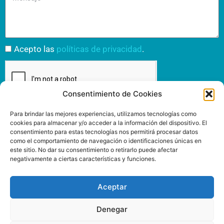
Acepto las
políticas de privacidad
.
Consentimiento de Cookies
Enviar
Para brindar las mejores experiencias, utilizamos tecnologías como
cookies para almacenar y/o acceder a la información del dispositivo. El
consentimiento para estas tecnologías nos permitirá procesar datos
como el comportamiento de navegación o identificaciones únicas en
este sitio. No dar su consentimiento o retirarlo puede afectar
negativamente a ciertas características y funciones.
INSPIRIT MUTUA
www.inspiritmutua.com
Via Laietana, 39
Aceptar
93 295 43 00
08003 Barcelona
Denegar