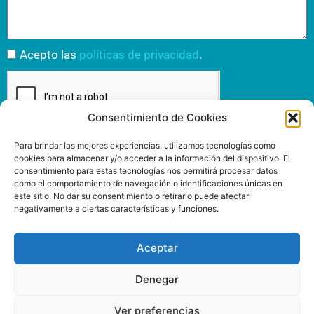
Acepto las
políticas de privacidad
.
Consentimiento de Cookies
Para brindar las mejores experiencias, utilizamos tecnologías como
Enviar
cookies para almacenar y/o acceder a la información del dispositivo. El
consentimiento para estas tecnologías nos permitirá procesar datos
como el comportamiento de navegación o identificaciones únicas en
este sitio. No dar su consentimiento o retirarlo puede afectar
negativamente a ciertas características y funciones.
INSPIRIT MUTUA
www.inspiritmutua.com
Via Laietana, 39
Aceptar
93 295 43 00
08003 Barcelona
Denegar
Ver preferencias