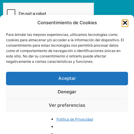
Consentimiento de Cookies
Enviar
Para brindar las mejores experiencias, utilizamos tecnologías como
cookies para almacenar y/o acceder a la información del dispositivo. El
consentimiento para estas tecnologías nos permitirá procesar datos
como el comportamiento de navegación o identificaciones únicas en
este sitio. No dar su consentimiento o retirarlo puede afectar
negativamente a ciertas características y funciones.
INSPIRIT MUTUA
www.inspiritmutua.com
Via Laietana, 39
Aceptar
93 295 43 00
08003 Barcelona
Denegar
Ver preferencias
SÍGUENOS
Política de Privacidad