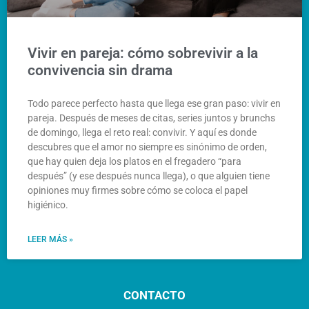
Vivir en pareja: cómo sobrevivir a la
convivencia sin drama
Todo parece perfecto hasta que llega ese gran paso: vivir en
pareja. Después de meses de citas, series juntos y brunchs
de domingo, llega el reto real: convivir. Y aquí es donde
descubres que el amor no siempre es sinónimo de orden,
que hay quien deja los platos en el fregadero “para
después” (y ese después nunca llega), o que alguien tiene
opiniones muy firmes sobre cómo se coloca el papel
higiénico.
LEER MÁS »
CONTACTO