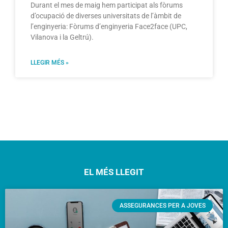
Durant el mes de maig hem participat als fòrums
d’ocupació de diverses universitats de l’àmbit de
l’enginyeria: Fòrums d’enginyeria Face2face (UPC,
Vilanova i la Geltrú).
LLEGIR MÉS »
EL MÉS LLEGIT
ASSEGURANCES PER A JOVES