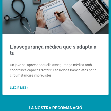
L’assegurança mèdica que s’adapta a
tu
Un jove sol apreciar aquella assegurança mèdica amb
cobertures capaces d’oferir-li solucions immediates per a
circumstancies imprevistes.
LLEGIR MÉS »
LA NOSTRA RECOMANACIÓ