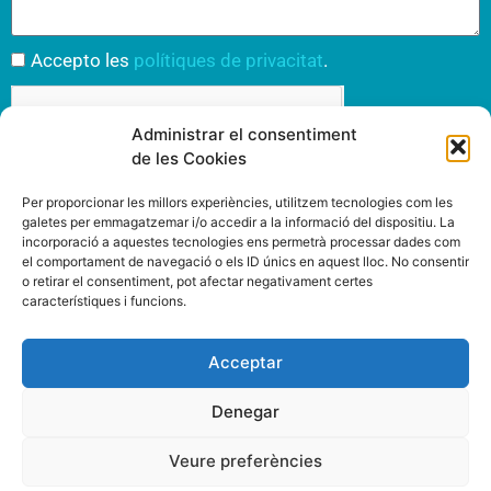
Accepto les
polítiques de privacitat
.
Administrar el consentiment
de les Cookies
Per proporcionar les millors experiències, utilitzem tecnologies com les
Enviar
galetes per emmagatzemar i/o accedir a la informació del dispositiu. La
incorporació a aquestes tecnologies ens permetrà processar dades com
el comportament de navegació o els ID únics en aquest lloc. No consentir
o retirar el consentiment, pot afectar negativament certes
característiques i funcions.
INSPIRIT MUTUA
www.inspiritmutua.com
Via Laietana, 39
Acceptar
93 295 43 00
08003 Barcelona
Denegar
Veure preferències
SEGUEIX-NOS