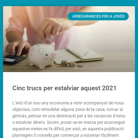
ASSEGURANCES PER A JOVES
Cinc trucs per estalviar aquest 2021
L’inici d’un nou any acostuma a venir acompanyat de nous
objectius, com remodelar alguna zona de la casa, tornar al
gimnàs, pensar en una destinació per a les vacances d’estiu
o estalviar diners. Sovint, posar-se en marxa per aconseguir
aquestes metes es fa difícil, per això, en aquesta publicació
plantegem 5 consells per començar a estalviar fàcilment