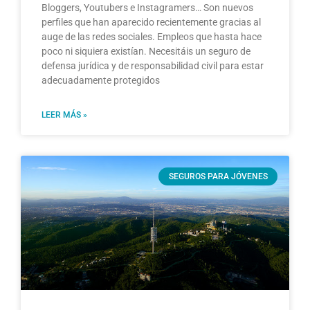
Bloggers, Youtubers e Instagramers… Son nuevos
perfiles que han aparecido recientemente gracias al
auge de las redes sociales. Empleos que hasta hace
poco ni siquiera existían. Necesitáis un seguro de
defensa jurídica y de responsabilidad civil para estar
adecuadamente protegidos
LEER MÁS »
SEGUROS PARA JÓVENES