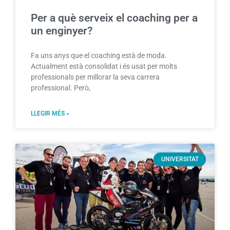
Per a què serveix el coaching per a
un enginyer?
Fa uns anys que el coaching està de moda.
Actualment està consolidat i és usat per molts
professionals per millorar la seva carrera
professional. Però,
LLEGIR MÉS »
UNIVERSITAT