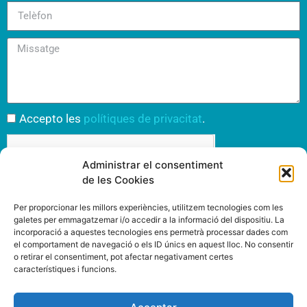
Accepto les
polítiques de privacitat
.
Administrar el consentiment
de les Cookies
Enviar
Per proporcionar les millors experiències, utilitzem tecnologies com les
galetes per emmagatzemar i/o accedir a la informació del dispositiu. La
incorporació a aquestes tecnologies ens permetrà processar dades com
el comportament de navegació o els ID únics en aquest lloc. No consentir
o retirar el consentiment, pot afectar negativament certes
característiques i funcions.
INSPIRIT MUTUA
www.inspiritmutua.com
Via Laietana, 39