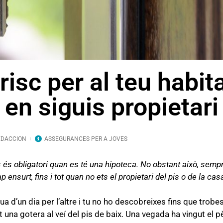
isc per al teu habit
en siguis propietari
EDACCION
ASSEGURANCES PER A JOVES
és obligatori quan es té una hipoteca. No obstant això, semp
nsurt, fins i tot quan no ets el propietari del pis o de la cas
 d’un dia per l’altre i tu no ho descobreixes fins que trobe
a gotera al veí del pis de baix. Una vegada ha vingut el pèri