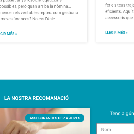
s passat anys resolent equacions
fer els teus tr
possibles, però quan arriba la nòmina…
eficients. Aquí 
mencen els veritables reptes: com gestiono
accessoris que 
s meves finances? No ets l’únic.
LLEGIR MÉS »
EGIR MÉS »
LA NOSTRA RECOMANACIÓ
Tens algún
ASSEGURANCES PER A JOVES