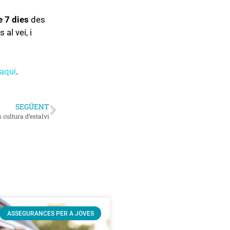
e 7 dies
des
al veí, i
aquí
.
SEGÜENT
 cultura d’estalvi
ASSEGURANCES PER A JOVES