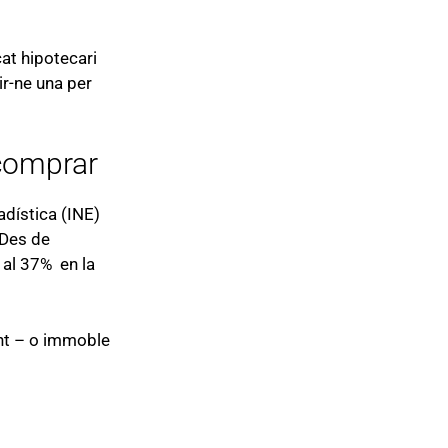
cat hipotecari
r-ne una per
comprar
adística (INE)
 Des de
 al 37% en la
ent – o immoble
a