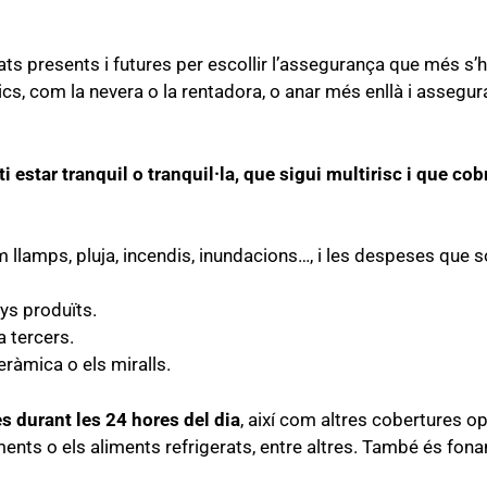
ats presents i futures per escollir l’assegurança que més s’h
s, com la nevera o la rentadora, o anar més enllà i assegurar 
 estar tranquil o tranquil·la, que sigui multirisc i que cobr
m llamps, pluja, incendis, inundacions…, i les despeses que s
nys produïts.
a tercers.
ràmica o els miralls.
s durant les 24 hores del dia
, així com altres cobertures 
ents o els aliments refrigerats, entre altres. També és fona