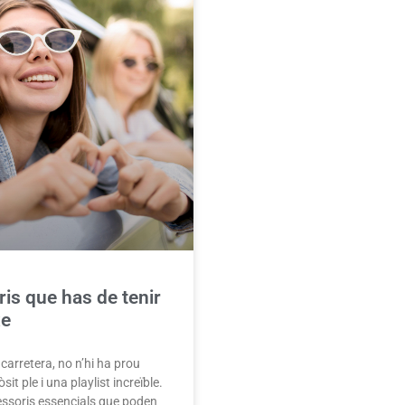
is que has de tenir
xe
carretera, no n’hi ha prou
sit ple i una playlist increïble.
essoris essencials que poden