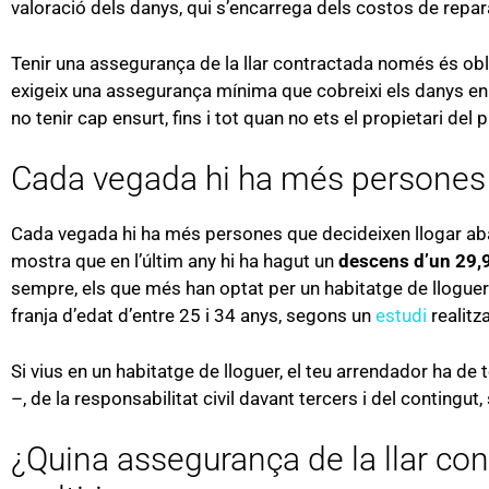
valoració dels danys, qui s’encarrega dels costos de repa
Tenir una assegurança de la llar contractada només és obli
exigeix una assegurança mínima que cobreixi els danys en
no tenir cap ensurt, fins i tot quan no ets el propietari del 
Cada vegada hi ha més persones 
Cada vegada hi ha més persones que decideixen llogar aban
mostra que en l’últim any hi ha hagut un
descens d’un 29,
sempre, els que més han optat per un habitatge de lloguer h
franja d’edat d’entre 25 i 34 anys, segons un
estudi
realitz
Si vius en un habitatge de lloguer, el teu arrendador ha d
–, de la responsabilitat civil davant tercers i del contingut,
¿Quina assegurança de la llar cont