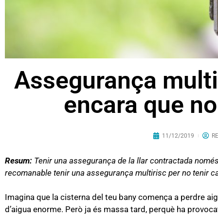
Assegurança multir
encara que no 
11/12/2019
R
Resum:
Tenir una assegurança de la llar contractada només 
recomanable tenir una assegurança multirisc per no tenir cap e
Imagina que la cisterna del teu bany comença a perdre aigua
d’aigua enorme. Però ja és massa tard, perquè ha provocat un