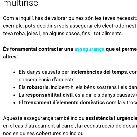
multirisc
Com a inquilí, has de valorar quines són les teves necessit
exemple, pots decidir si vols assegurar els electrodomèstic
teva roba, joies i, en alguns casos, fins i tot aliments.
És fonamental contractar una
assegurança
que et permeti
altres:
Els danys causats per
inclemències del temps
, co
conseqüència d’aquests.
Els
robatoris
, incloent-hi els béns sostrens i els da
La
responsabilitat civil
, és a dir, els danys causats 
El
trencament d’elements domèstics
com la vitroce
Aquesta assegurança també inclou
assistència i urgèncie
en el cas d’atracament al carrer, la reconstrucció de docum
nos en quines cobertures no inclou.