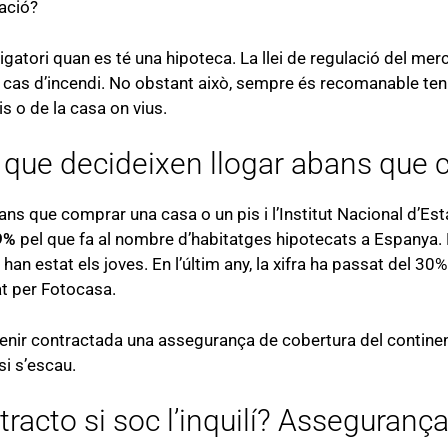
ració?
gatori quan es té una hipoteca. La llei de regulació del mer
 cas d’incendi. No obstant això, sempre és recomanable teni
pis o de la casa on vius.
que decideixen llogar abans que 
s que comprar una casa o un pis i l’Institut Nacional d’Est
9%
pel que fa al nombre d’habitatges hipotecats a Espanya.
an estat els joves. En l’últim any, la xifra ha passat del 30%
at per Fotocasa.
e tenir contractada una assegurança de cobertura del contin
 si s’escau.
racto si soc l’inquilí? Asseguranç