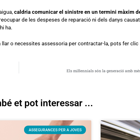
 aigua,
caldria comunicar el sinistre en un termini màxim d
eocupar de les despeses de reparació ni dels danys causats 
hi ha.
llar o necessites assessoria per contractar-la, pots fer clic
Els mil·lennials són la generació amb més
é et pot interessar ...
ASSEGURANCES PER A JOVES