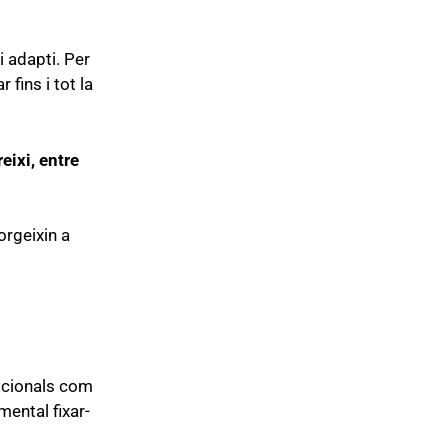
i adapti. Per
fins i tot la
eixi, entre
orgeixin a
opcionals com
mental fixar-