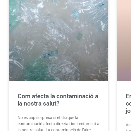
Com afecta la contaminació a
E
la nostra salut?
c
j
No és cap sorpresa si et dic que la
contaminació afecta directa i indirectament a
Ac
la nostra salut. La contaminació de l’aire,