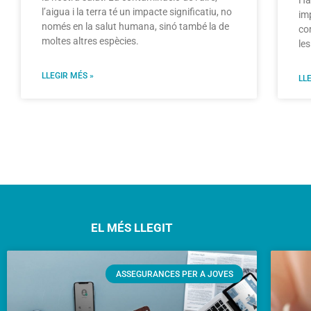
Ha
l’aigua i la terra té un impacte significatiu, no
im
només en la salut humana, sinó també la de
co
moltes altres espècies.
le
LLEGIR MÉS »
LL
EL MÉS LLEGIT
ASSEGURANCES PER A JOVES