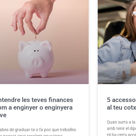
ntendre les teves finances
5 accessor
om a enginyer o enginyera
al teu cot
ove
Quan surts a la 
amb tenir el dipò
abes de graduar-te o fa poc que treballes.
Hi ha certs acc