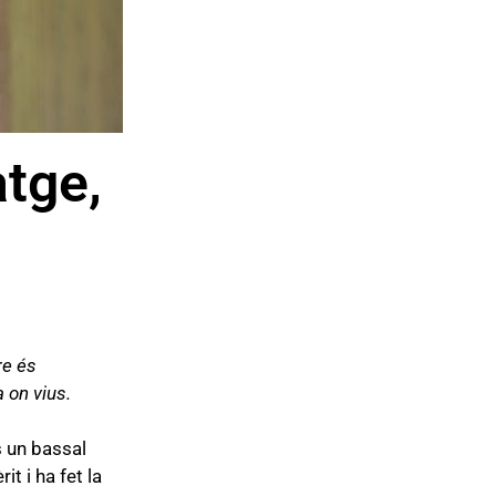
atge,
re és
a on vius.
s un bassal
t i ha fet la