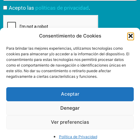
Acepto las
políticas de privacidad
.
Consentimiento de Cookies
Para brindar las mejores experiencias, utilizamos tecnologías como
Enviar
cookies para almacenar y/o acceder a la información del dispositivo. El
consentimiento para estas tecnologías nos permitirá procesar datos
como el comportamiento de navegación o identificaciones únicas en
este sitio. No dar su consentimiento o retirarlo puede afectar
negativamente a ciertas características y funciones.
INSPIRIT MUTUA
www.inspiritmutua.com
Via Laietana, 39
Aceptar
93 295 43 00
08003 Barcelona
Denegar
Ver preferencias
SÍGUENOS
Política de Privacidad